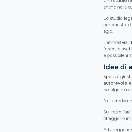
Uno
studio l
anche nella cu
Lo studio lega
per questo c
agio.
L’atmosfera d
fredda e aset
è possibile
arr
Idee di 
Spesso gli st
autorevole e
accolgono i cl
Nell’arredame
Sul retro farà
ritraggono imp
Ad alleggerire 