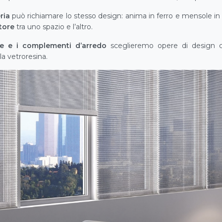
ria
può richiamare lo stesso design: anima in ferro e mensole in
tore
tra uno spazio e l’altro.
e e i complementi d’arredo
sceglieremo opere di design c
la vetroresina.