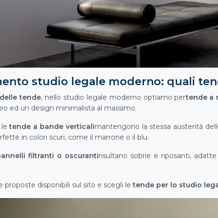
ento studio legale moderno: quali ten
 delle tende
, nello studio legale moderno optiamo per
tende a r
o ed un design minimalista al massimo.
 le
tende a bande verticali
mantengono la stessa austerità del
rfette in colori scuri, come il marrone o il blu.
nnelli filtranti o oscuranti
risultano sobrie e riposanti, adatte
e proposte disponibili sul sito e scegli le
tende per lo studio leg