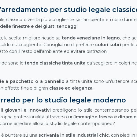
arredamento per studio legale classic
ale classico diventa più accogliente se l’ambiente è molto
lumi
delle finestre e dei giusti tendaggi
.
, la scelta migliore ricade su
tende veneziane in legno
, che ac
 caldo e accogliente. Consigliamo di preferire
colori sobri
per le 
tto con il resto dell’ambiente ed evitare distrazioni.
lide sono le
tende classiche tinta unita
da scegliere in colori ne
e a pacchetto o a pannello
a tinta unita sono un’ulteriore sce
un effetto finale di gran
classe ed eleganza
.
arredo per lo studio legale moderno
li giovani e innovativi
prediligono lo stile contemporaneo per l
ropria professionalità attraverso un’
immagine fresca e dinamic
a. Come arredare allora lo studio legale contemporaneo?
o è puntare su una
scrivania in stile industrial chic
, con piedi i