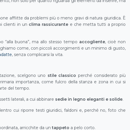
mento, non solo per quanto riguarda gli elementi da inserire, ma
one afflitte da problemi più o meno gravi di natura giuridica. È
i clienti in un
clima rassicurante
e che metta tutti a proprio
ppo “alla buona”, ma allo stesso tempo
accogliente
, cioè non
ieghiamo come, con piccoli accorgimenti e un minimo di gusto,
adatte
, senza complicarsi la vita.
utazione, scelgono uno
stile classico
perché considerato più
primaria importanza, come fulcro della stanza e zona in cui si
parte del tempo.
setti laterali, a cui abbinare
sedie in legno eleganti e solide
.
ntro cui riporre testi giuridici, faldoni e, perché no, foto che
ordinata, arricchite da un
tappeto
a pelo corto.