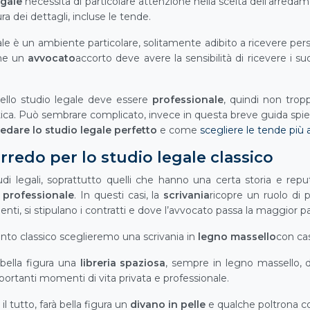
egale
necessita di particolare attenzione nella scelta dell’arreda
ra dei dettagli, incluse le tende.
le è un ambiente particolare, solitamente adibito a ricevere pers
he un
avvocato
accorto deve avere la sensibilità di ricevere i suo
ello studio legale deve essere
professionale
, quindi non tro
tica. Può sembrare complicato, invece in questa breve guida sp
edare lo studio legale perfetto
e come
scegliere le tende più 
arredo per lo studio legale classico
udi legali, soprattutto quelli che hanno una certa storia e rep
 professionale
. In questi casi, la
scrivania
ricopre un ruolo di 
ienti, si stipulano i contratti e dove l’avvocato passa la maggior 
nto classico sceglieremo una scrivania in
legno massello
con cas
 bella figura una
libreria spaziosa
, sempre in legno massello, de
ortanti momenti di vita privata e professionale.
il tutto, farà bella figura un
divano in pelle
e qualche poltrona co