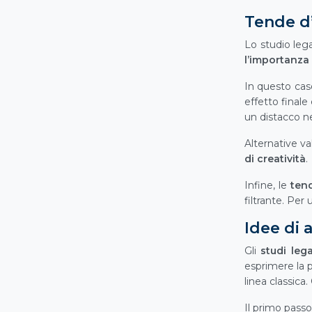
Tende d’
Lo studio leg
l’importanza 
In questo caso
effetto finale
un distacco ne
Alternative va
di creatività
.
Infine, le
tend
filtrante. Per 
Idee di 
Gli
studi lega
esprimere la p
linea classic
Il primo pass