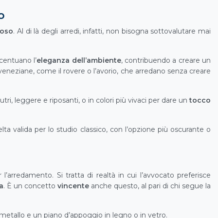
o
noso
. Al di là degli arredi, infatti, non bisogna sottovalutare mai
centuano l’
eleganza dell’ambiente
, contribuendo a creare un
veneziane, come il rovere o l’avorio, che arredano senza creare
utri, leggere e riposanti, o in colori più vivaci per dare un
tocco
lta valida per lo studio classico, con l’opzione più oscurante o
’arredamento. Si tratta di realtà in cui l’avvocato preferisce
a
. È un concetto
vincente
anche questo, al pari di chi segue la
n metallo e un piano d’appoggio in legno o in vetro.